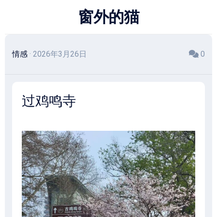
跳
窗外的猫
至
内
容
情感
· 2026年3月26日
0
过鸡鸣寺