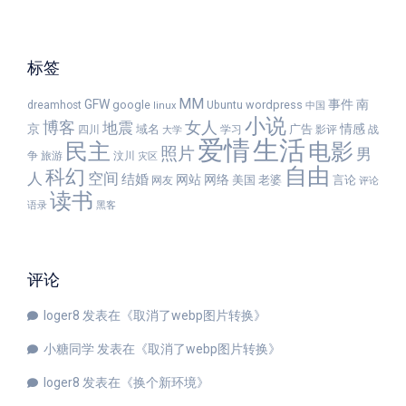
标签
MM
GFW
事件
南
google
wordpress
dreamhost
Ubuntu
linux
中国
小说
女人
博客
地震
京
情感
域名
广告
四川
学习
影评
战
大学
爱情
生活
民主
电影
照片
男
争
旅游
汶川
灾区
自由
科幻
人
空间
结婚
网站
网络
美国
老婆
言论
网友
评论
读书
语录
黑客
评论
loger8
发表在《
取消了webp图片转换
》
小糖同学
发表在《
取消了webp图片转换
》
loger8
发表在《
换个新环境
》