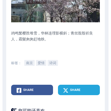
鸡鸣繁樱胜堆雪，华林连理影横斜；青丝殷殷祈良
人，霜鬓匆匆赶地铁。
标签：
南京
爱情
诗词
SHARE
SHARE
您可能还喜欢...