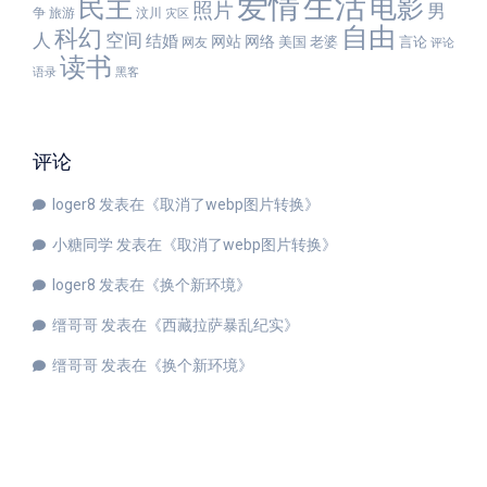
爱情
生活
民主
电影
照片
男
争
旅游
汶川
灾区
自由
科幻
人
空间
结婚
网站
网络
美国
老婆
言论
网友
评论
读书
语录
黑客
评论
loger8
发表在《
取消了webp图片转换
》
小糖同学
发表在《
取消了webp图片转换
》
loger8
发表在《
换个新环境
》
缙哥哥
发表在《
西藏拉萨暴乱纪实
》
缙哥哥
发表在《
换个新环境
》