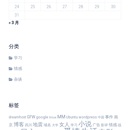
24
25
26
27
28
29
30
31
« 3 月
分类
学习
情感
杂谈
标签
MM
GFW
事件
南
google
wordpress
dreamhost
Ubuntu
linux
中国
小说
女人
博客
地震
京
情感
域名
广告
四川
学习
影评
战
大学