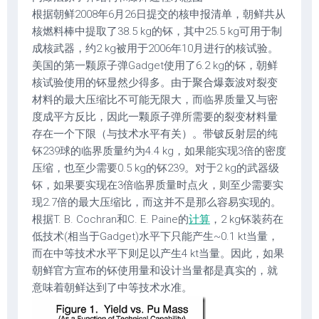
根据朝鲜2008年6月26日提交的核申报清单，朝鲜共从
核燃料棒中提取了38.5 kg的钚，其中25.5 kg可用于制
成核武器，约2 kg被用于2006年10月进行的核试验。
美国的第一颗原子弹Gadget使用了6.2 kg的钚，朝鲜
核试验使用的钚显然少得多。由于聚合爆轰波对裂变
材料的最大压缩比不可能无限大，而临界质量又与密
度成平方反比，因此一颗原子弹所需要的裂变材料量
存在一个下限（与技术水平有关）。带铍反射层的纯
钚239球的临界质量约为4.4 kg，如果能实现3倍的密度
压缩，也至少需要0.5 kg的钚239。对于2 kg的武器级
钚，如果要实现在3倍临界质量时点火，则至少需要实
现2.7倍的最大压缩比，而这并不是那么容易实现的。
根据T. B. Cochran和C. E. Paine的
计算
，2 kg钚装药在
低技术(相当于Gadget)水平下只能产生~0.1 kt当量，
而在中等技术水平下则足以产生4 kt当量。因此，如果
朝鲜官方宣布的钚使用量和设计当量都是真实的，就
意味着朝鲜达到了中等技术水准。