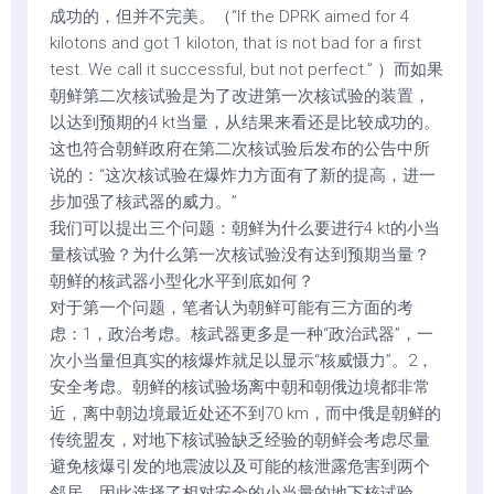
成功的，但并不完美。（“If the DPRK aimed for 4
kilotons and got 1 kiloton, that is not bad for a first
test. We call it successful, but not perfect.” ）而如果
朝鲜第二次核试验是为了改进第一次核试验的装置，
以达到预期的4 kt当量，从结果来看还是比较成功的。
这也符合朝鲜政府在第二次核试验后发布的公告中所
说的：“这次核试验在爆炸力方面有了新的提高，进一
步加强了核武器的威力。”
我们可以提出三个问题：朝鲜为什么要进行4 kt的小当
量核试验？为什么第一次核试验没有达到预期当量？
朝鲜的核武器小型化水平到底如何？
对于第一个问题，笔者认为朝鲜可能有三方面的考
虑：1，政治考虑。核武器更多是一种“政治武器”，一
次小当量但真实的核爆炸就足以显示“核威慑力”。2，
安全考虑。朝鲜的核试验场离中朝和朝俄边境都非常
近，离中朝边境最近处还不到70 km，而中俄是朝鲜的
传统盟友，对地下核试验缺乏经验的朝鲜会考虑尽量
避免核爆引发的地震波以及可能的核泄露危害到两个
邻居，因此选择了相对安全的小当量的地下核试验。