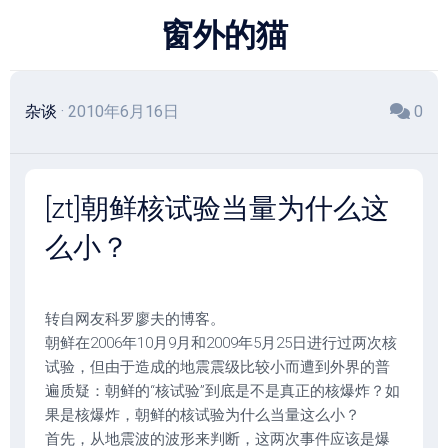
跳
窗外的猫
至
内
容
杂谈
· 2010年6月16日
0
[zt]朝鲜核试验当量为什么这
么小？
转自网友科罗廖夫的博客。
朝鲜在2006年10月9月和2009年5月25日进行过两次核
试验，但由于造成的地震震级比较小而遭到外界的普
遍质疑：朝鲜的“核试验”到底是不是真正的核爆炸？如
果是核爆炸，朝鲜的核试验为什么当量这么小？
首先，从地震波的波形来判断，这两次事件应该是爆