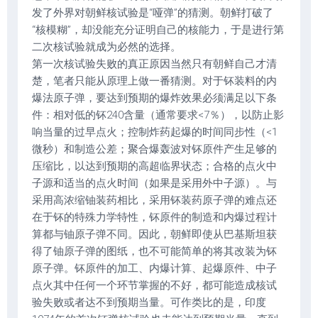
发了外界对朝鲜核试验是“哑弹”的猜测。朝鲜打破了
“核模糊”，却没能充分证明自己的核能力，于是进行第
二次核试验就成为必然的选择。
第一次核试验失败的真正原因当然只有朝鲜自己才清
楚，笔者只能从原理上做一番猜测。对于钚装料的内
爆法原子弹，要达到预期的爆炸效果必须满足以下条
件：相对低的钚240含量（通常要求<7％），以防止影
响当量的过早点火；控制炸药起爆的时间同步性（<1
微秒）和制造公差；聚合爆轰波对钚原件产生足够的
压缩比，以达到预期的高超临界状态；合格的点火中
子源和适当的点火时间（如果是采用外中子源）。与
采用高浓缩铀装药相比，采用钚装药原子弹的难点还
在于钚的特殊力学特性，钚原件的制造和内爆过程计
算都与铀原子弹不同。因此，朝鲜即使从巴基斯坦获
得了铀原子弹的图纸，也不可能简单的将其改装为钚
原子弹。钚原件的加工、内爆计算、起爆原件、中子
点火其中任何一个环节掌握的不好，都可能造成核试
验失败或者达不到预期当量。可作类比的是，印度