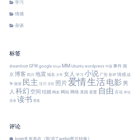
学习
情感
杂谈
标签
MM
GFW
事件
南
google
wordpress
dreamhost
Ubuntu
linux
中国
小说
女人
博客
地震
京
情感
域名
广告
四川
学习
影评
战
大学
爱情
生活
民主
电影
照片
男
争
旅游
汶川
灾区
自由
科幻
人
空间
结婚
网站
网络
美国
老婆
言论
网友
评论
读书
语录
黑客
评论
loger8
发表在《
取消了webp图片转换
》