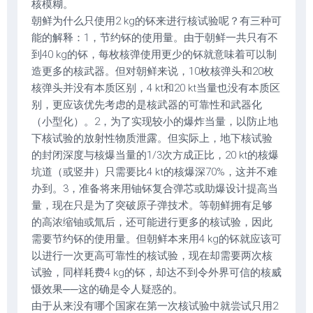
核模糊。
朝鲜为什么只使用2 kg的钚来进行核试验呢？有三种可
能的解释：1，节约钚的使用量。由于朝鲜一共只有不
到40 kg的钚，每枚核弹使用更少的钚就意味着可以制
造更多的核武器。但对朝鲜来说，10枚核弹头和20枚
核弹头并没有本质区别，4 kt和20 kt当量也没有本质区
别，更应该优先考虑的是核武器的可靠性和武器化
（小型化）。2，为了实现较小的爆炸当量，以防止地
下核试验的放射性物质泄露。但实际上，地下核试验
的封闭深度与核爆当量的1/3次方成正比，20 kt的核爆
坑道（或竖井）只需要比4 kt的核爆深70%，这并不难
办到。3，准备将来用铀钚复合弹芯或助爆设计提高当
量，现在只是为了突破原子弹技术。等朝鲜拥有足够
的高浓缩铀或氚后，还可能进行更多的核试验，因此
需要节约钚的使用量。但朝鲜本来用4 kg的钚就应该可
以进行一次更高可靠性的核试验，现在却需要两次核
试验，同样耗费4 kg的钚，却达不到令外界可信的核威
慑效果──这的确是令人疑惑的。
由于从来没有哪个国家在第一次核试验中就尝试只用2