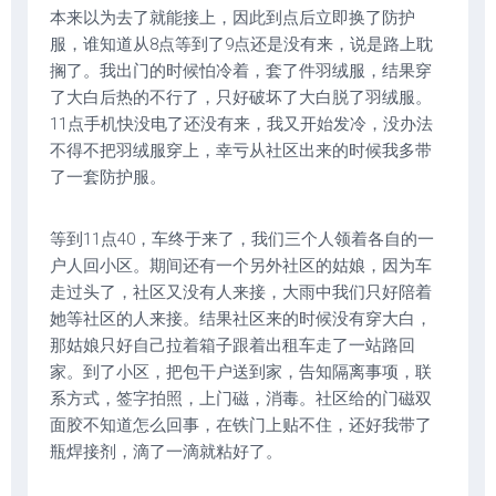
本来以为去了就能接上，因此到点后立即换了防护
服，谁知道从8点等到了9点还是没有来，说是路上耽
搁了。我出门的时候怕冷着，套了件羽绒服，结果穿
了大白后热的不行了，只好破坏了大白脱了羽绒服。
11点手机快没电了还没有来，我又开始发冷，没办法
不得不把羽绒服穿上，幸亏从社区出来的时候我多带
了一套防护服。
等到11点40，车终于来了，我们三个人领着各自的一
户人回小区。期间还有一个另外社区的姑娘，因为车
走过头了，社区又没有人来接，大雨中我们只好陪着
她等社区的人来接。结果社区来的时候没有穿大白，
那姑娘只好自己拉着箱子跟着出租车走了一站路回
家。到了小区，把包干户送到家，告知隔离事项，联
系方式，签字拍照，上门磁，消毒。社区给的门磁双
面胶不知道怎么回事，在铁门上贴不住，还好我带了
瓶焊接剂，滴了一滴就粘好了。