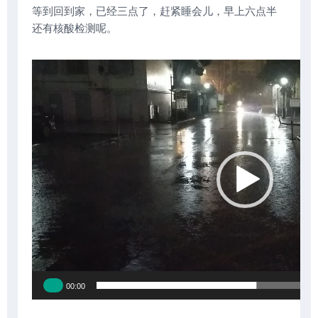
等到回到家，已经三点了，赶紧睡会儿，早上六点半
还有核酸检测呢。
视
频
播
放
器
00:00