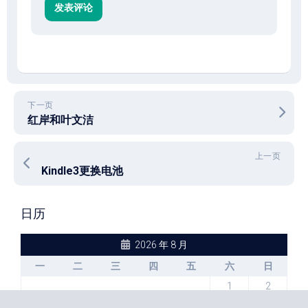
下一页
红岸和叶文洁
上一页
Kindle3更换电池
日历
2026 年 8 月
一
二
三
四
五
六
日
1
2
3
4
5
6
7
8
9