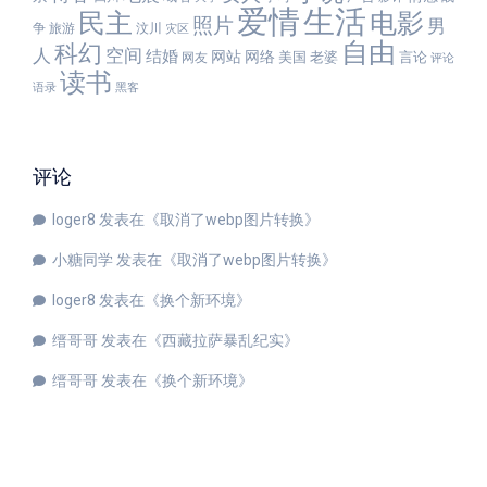
爱情
生活
民主
电影
照片
男
争
旅游
汶川
灾区
自由
科幻
人
空间
结婚
网站
网络
美国
老婆
言论
网友
评论
读书
语录
黑客
评论
loger8
发表在《
取消了webp图片转换
》
小糖同学
发表在《
取消了webp图片转换
》
loger8
发表在《
换个新环境
》
缙哥哥
发表在《
西藏拉萨暴乱纪实
》
缙哥哥
发表在《
换个新环境
》