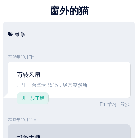
跳
窗外的猫
至
内
容
维修
2025年10月7日
万转风扇
厂里一台华为B515，经常突然断...
进一步了解
学习
0
2013年10月11日
维修大师