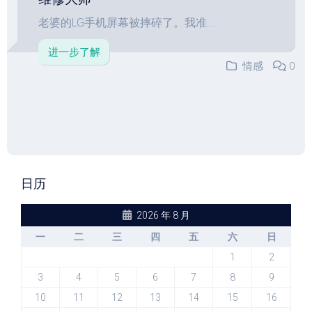
老婆的LG手机屏幕被摔碎了。我准...
进一步了解
情感
0
日历
2026 年 8 月
一
二
三
四
五
六
日
1
2
3
4
5
6
7
8
9
10
11
12
13
14
15
16