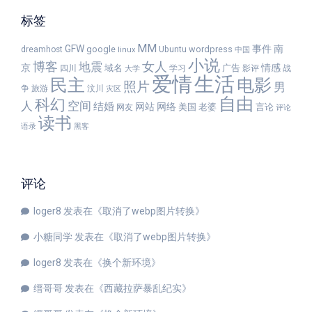
标签
MM
GFW
事件
南
google
wordpress
dreamhost
Ubuntu
linux
中国
小说
女人
博客
地震
京
情感
域名
广告
四川
学习
影评
战
大学
爱情
生活
民主
电影
照片
男
争
旅游
汶川
灾区
自由
科幻
人
空间
结婚
网站
网络
美国
老婆
言论
网友
评论
读书
语录
黑客
评论
loger8
发表在《
取消了webp图片转换
》
小糖同学
发表在《
取消了webp图片转换
》
loger8
发表在《
换个新环境
》
缙哥哥
发表在《
西藏拉萨暴乱纪实
》