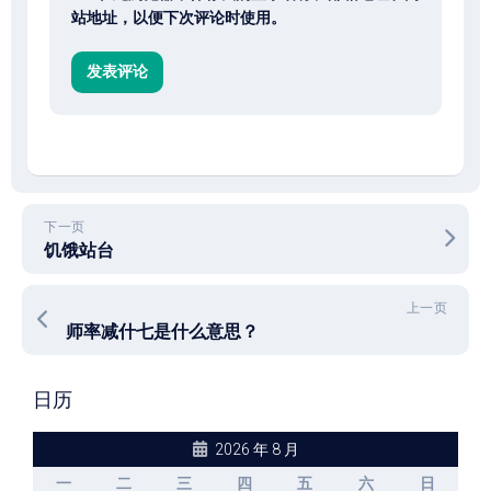
站地址，以便下次评论时使用。
下一页
饥饿站台
上一页
师率减什七是什么意思？
日历
2026 年 8 月
一
二
三
四
五
六
日