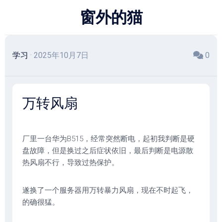
跳
窗外的猫
至
内
容
学习
· 2025年10月7日
0
万转风扇
厂里一台华为B515，
经常突然断电，起初我判断是硬
盘故障，但是换过之后症状依旧，最后判断是电源散
热风扇不行，导致
过热保护。
遂换了一个服务器用万转暴力风扇，现在不时起飞，
的确很猛。