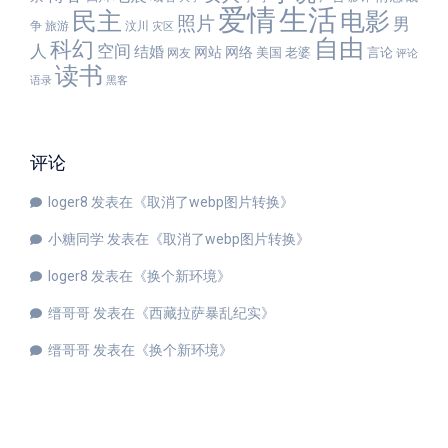
爱情
生活
民主
电影
照片
男
争
旅游
汶川
灾区
自由
科幻
人
空间
结婚
网站
网络
美国
老婆
言论
网友
评论
读书
语录
黑客
评论
loger8
发表在《
取消了webp图片转换
》
小糖同学
发表在《
取消了webp图片转换
》
loger8
发表在《
换个新环境
》
缙哥哥
发表在《
西藏拉萨暴乱纪实
》
缙哥哥
发表在《
换个新环境
》