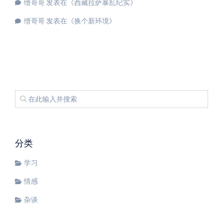
缙哥哥
发表在《
西藏拉萨暴乱纪实
》
缙哥哥
发表在《
换个新环境
》
分类
学习
情感
杂谈