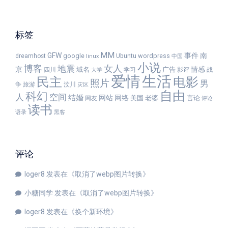
标签
MM
GFW
事件
南
google
wordpress
dreamhost
Ubuntu
linux
中国
小说
女人
博客
地震
京
情感
域名
广告
四川
学习
影评
战
大学
爱情
生活
民主
电影
照片
男
争
旅游
汶川
灾区
自由
科幻
人
空间
结婚
网站
网络
美国
老婆
言论
网友
评论
读书
语录
黑客
评论
loger8
发表在《
取消了webp图片转换
》
小糖同学
发表在《
取消了webp图片转换
》
loger8
发表在《
换个新环境
》