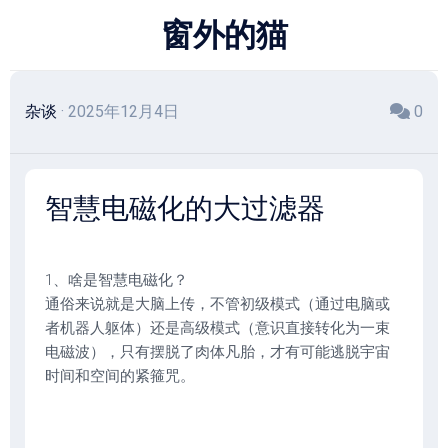
跳
窗外的猫
至
内
容
杂谈
· 2025年12月4日
0
智慧电磁化的大过滤器
1、啥是智慧电磁化？
通俗来说就是大脑上传，不管初级模式（通过电脑或
者机器人躯体）还是高级模式（意识直接转化为一束
电磁波），只有摆脱了肉体凡胎，才有可能逃脱宇宙
时间和空间的紧箍咒。