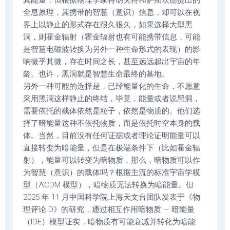
其能量，但根据物理学家特胡夫特和萨斯坎德提出的
全息原理，其携带的智慧（意识）信息，却可以在视
界上以静止的形式存在很久很久，如果选择大型黑
洞，则霍金辐射（霍金辐射也有可能携带信息，可能
是智慧电磁波转换为另外一种生命形式的表现）的影
响微乎其微，存在时间之长，甚至远远超出宇宙的年
龄。也许，黑洞就是智慧生命最终的墓地。
另外一种可能的选择是，已经能量化的生命，不愿意
采用黑洞这样静止的终结，毕竟，能量或者说黑洞，
需要依托的载体依然是粒子，依然是物质的。他们选
择了暗能量这种不依托物质，而是依托时空本身的载
体。当然，目前没有任何证据或者理论证明能量可以
直接转变为暗能量，但是在极端条件下（比如霍金辐
射），能量可以转变为暗物质，那么，暗物质可以作
为智慧（意识）的载体吗？根据主流的标准宇宙学模
型（ΛCDM 模型），暗物质无法转换为暗能量。但
2025 年 11 月中国科学院上海天文台团队发表于《物
理评论 D》的研究，通过相互作用暗物质 — 暗能量
（IDE）模型证实，暗物质有可能衰减并转化为暗能