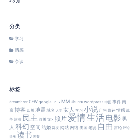
« 3 月
分类
学习
情感
杂谈
标签
MM
GFW
事件
南
google
wordpress
dreamhost
Ubuntu
linux
中国
小说
女人
博客
地震
京
情感
域名
广告
四川
学习
影评
战
大学
爱情
生活
民主
电影
照片
男
争
旅游
汶川
灾区
自由
科幻
人
空间
结婚
网站
网络
美国
老婆
言论
网友
评论
读书
语录
黑客