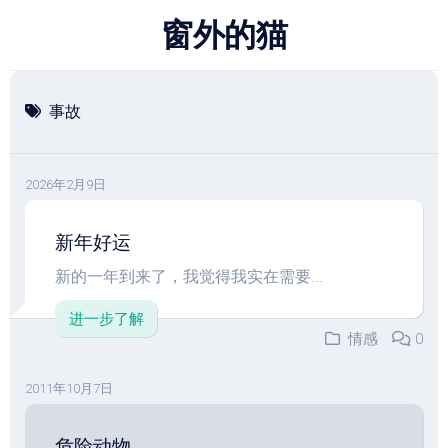
跳
窗外的猫
至
内
容
事故
2026年2月9日
新年好运
新的一年到来了，我觉得我实在需要...
进一步了解
情感
0
2011年10月7日
危险动物