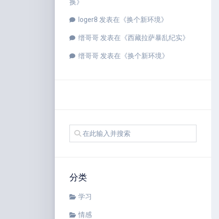
换
》
loger8
发表在《
换个新环境
》
缙哥哥
发表在《
西藏拉萨暴乱纪实
》
缙哥哥
发表在《
换个新环境
》
分类
学习
情感