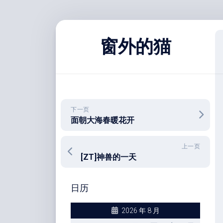
跳
至
窗外的猫
内
容
下一页
面朝大海春暖花开
上一页
[ZT]神兽的一天
日历
2026 年 8 月