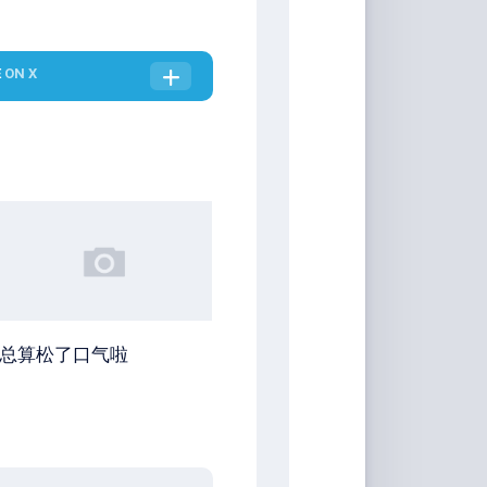
E
ON X
总算松了口气啦