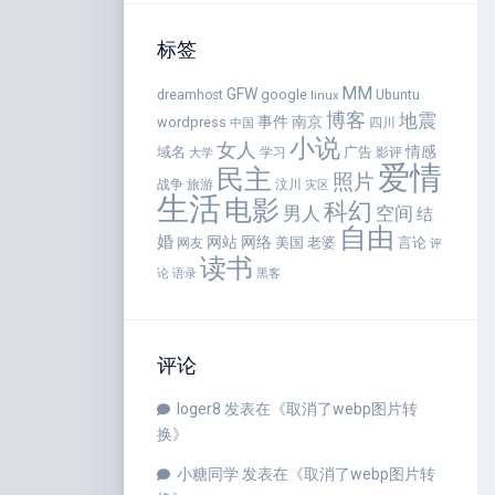
标签
MM
GFW
google
dreamhost
Ubuntu
linux
博客
地震
事件
南京
wordpress
四川
中国
小说
女人
情感
域名
广告
学习
影评
大学
爱情
民主
照片
战争
旅游
汶川
灾区
生活
电影
科幻
男人
空间
结
自由
婚
网站
网络
美国
老婆
言论
网友
评
读书
语录
论
黑客
评论
loger8
发表在《
取消了webp图片转
换
》
小糖同学
发表在《
取消了webp图片转