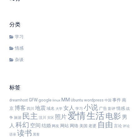
分类
学习
情感
杂谈
标签
MM
GFW
事件
南
google
wordpress
dreamhost
Ubuntu
linux
中国
小说
女人
博客
地震
京
情感
域名
广告
四川
学习
影评
战
大学
爱情
生活
民主
电影
照片
男
争
旅游
汶川
灾区
自由
科幻
人
空间
结婚
网站
网络
美国
老婆
言论
网友
评论
读书
语录
黑客