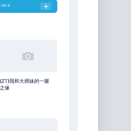
E
ON X
{ZT}我和大师妹的一腿
之缘