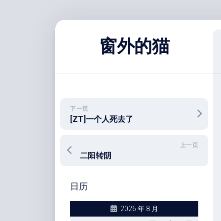
跳
至
窗外的猫
内
容
下一页
[ZT]一个人死去了
上一页
二阳转阴
日历
2026 年 8 月