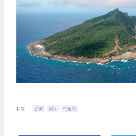
标签：
台湾
美军
钓鱼岛