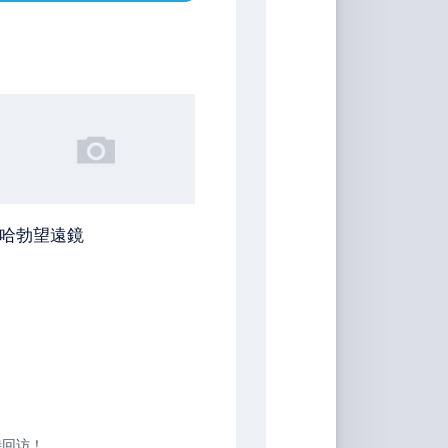
哈勃望遠鏡
待回访！