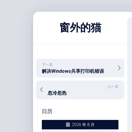
跳
至
窗外的猫
内
容
下一页
解决Windows共享打印机错误
上一页
忽冷忽热
日历
2026 年 8 月