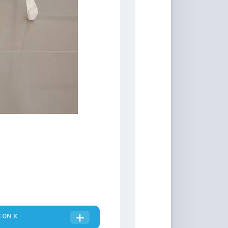
E
ON X