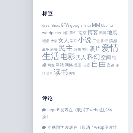
标签
MM
GFW
google
dreamhost
Ubuntu
linux
博客
地震
事件
南京
wordpress
四川
中国
小说
女人
情感
域名
广告
学习
影评
大学
爱情
民主
照片
战争
旅游
汶川
灾区
生活
电影
科幻
男人
空间
结
自由
婚
网站
网络
美国
老婆
言论
网友
评
读书
语录
论
黑客
评论
loger8
发表在《
取消了webp图片转
换
》
小糖同学
发表在《
取消了webp图片转