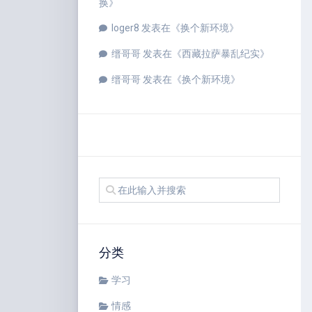
换
》
loger8
发表在《
换个新环境
》
缙哥哥
发表在《
西藏拉萨暴乱纪实
》
缙哥哥
发表在《
换个新环境
》
分类
学习
情感