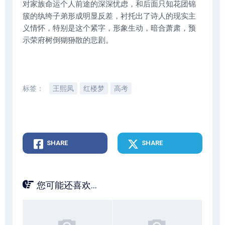
对家族命运个人前途的深深忧虑，和后面只知花团锦
簇的纨绔子弟形成明显反差，衬托出了诗人的现实主
义情怀，特别是这个紧字，形象生动，暗合萧肃，预
示荣府树倒猢狲散的悲剧。
标签：
王熙凤
红楼梦
高考
SHARE
SHARE
您可能还喜欢...