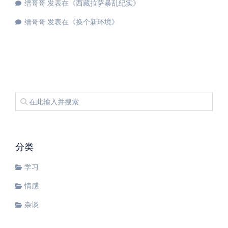
缙哥哥
发表在《
西藏拉萨暴乱纪实
》
缙哥哥
发表在《
换个新环境
》
分类
学习
情感
杂谈