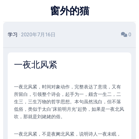
跳
窗外的猫
至
内
容
学习
· 2020年7月16日
0
一夜北风紧
一夜北风紧，时间对象动作，完整表达了意境，又有
所留白，引领整个诗会，起手为一，颇含一生二，二
生三，三生万物的哲学思想。本句虽然浅白，但不落
低俗，类似于太白“床前明月光”起势，如果是一夜北风
吹，那就是刘姥姥的俗。
一夜北风紧，不是夜阑北风紧，说明诗人一夜未眠，