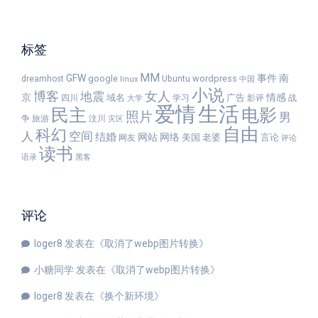
标签
MM
GFW
事件
南
google
wordpress
dreamhost
Ubuntu
linux
中国
小说
女人
博客
地震
京
情感
域名
广告
四川
学习
影评
战
大学
爱情
生活
民主
电影
照片
男
争
旅游
汶川
灾区
自由
科幻
人
空间
结婚
网站
网络
美国
老婆
言论
网友
评论
读书
语录
黑客
评论
loger8
发表在《
取消了webp图片转换
》
小糖同学
发表在《
取消了webp图片转换
》
loger8
发表在《
换个新环境
》