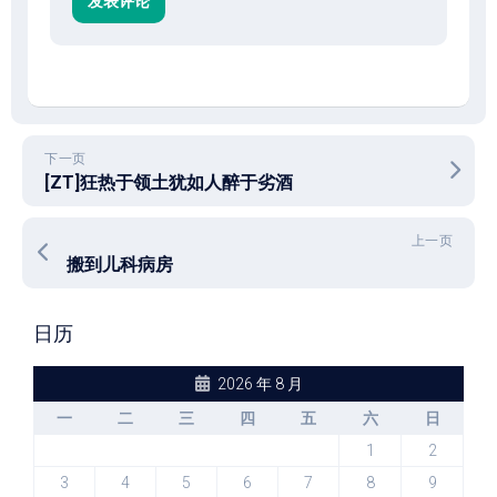
下一页
[ZT]狂热于领土犹如人醉于劣酒
上一页
搬到儿科病房
日历
2026 年 8 月
一
二
三
四
五
六
日
1
2
3
4
5
6
7
8
9