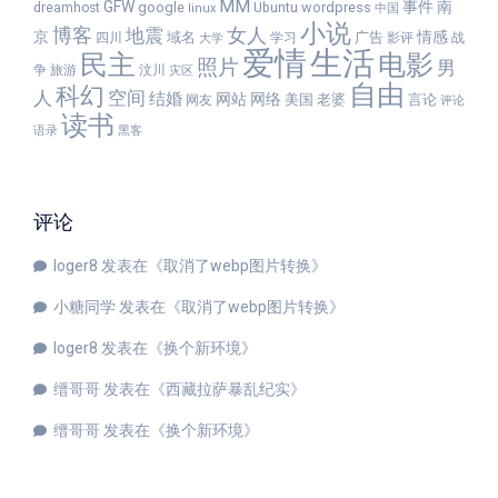
MM
GFW
事件
南
google
wordpress
dreamhost
Ubuntu
linux
中国
小说
女人
博客
地震
京
情感
域名
广告
四川
学习
影评
战
大学
爱情
生活
民主
电影
照片
男
争
旅游
汶川
灾区
自由
科幻
人
空间
结婚
网站
网络
美国
老婆
言论
网友
评论
读书
语录
黑客
评论
loger8
发表在《
取消了webp图片转换
》
小糖同学
发表在《
取消了webp图片转换
》
loger8
发表在《
换个新环境
》
缙哥哥
发表在《
西藏拉萨暴乱纪实
》
缙哥哥
发表在《
换个新环境
》