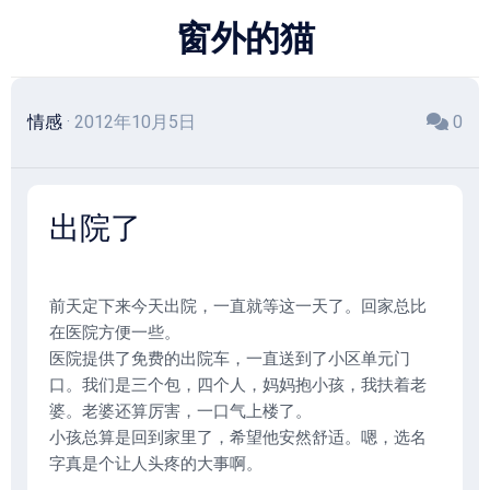
跳
窗外的猫
至
内
容
情感
· 2012年10月5日
0
出院了
前天定下来今天出院，一直就等这一天了。回家总比
在医院方便一些。
医院提供了免费的出院车，一直送到了小区单元门
口。我们是三个包，四个人，妈妈抱小孩，我扶着老
婆。老婆还算厉害，一口气上楼了。
小孩总算是回到家里了，希望他安然舒适。嗯，选名
字真是个让人头疼的大事啊。