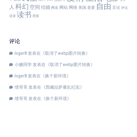
自由
科幻
人
空间
结婚
网站
网络
美国
老婆
言论
网友
评论
读书
语录
黑客
评论
loger8
发表在《
取消了webp图片转换
》
小糖同学
发表在《
取消了webp图片转换
》
loger8
发表在《
换个新环境
》
缙哥哥
发表在《
西藏拉萨暴乱纪实
》
缙哥哥
发表在《
换个新环境
》