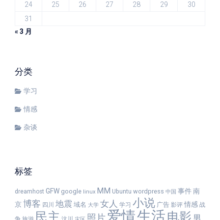
24
25
26
27
28
29
30
31
« 3 月
分类
学习
情感
杂谈
标签
MM
GFW
事件
南
google
wordpress
dreamhost
Ubuntu
linux
中国
小说
女人
博客
地震
京
情感
域名
广告
四川
学习
影评
战
大学
爱情
生活
民主
电影
照片
男
争
旅游
汶川
灾区