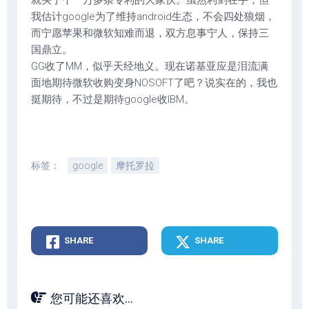
就买了个一万多条专利的大家伙。虽然利剑在手，但
我估计google为了维持android生态，不会四处狼烟，
而宁愿苹果和微软知难而退，双方息事宁人，保持三
国鼎立。
GG收了MM，似乎天经地义。现在诺基亚应是泪流满
面地期待微软收购变身NOSOFT了吧？说实在的，我也
挺期待，不过是期待google收IBM。
标签：
google
摩托罗拉
SHARE
SHARE
您可能还喜欢...