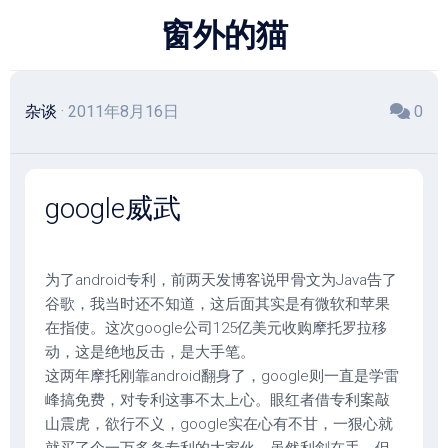
跳
窗外的猫
至
内
容
杂谈
· 2011年8月16日
0
google威武
为了android专利，前两天发博客说甲骨文为Java告了
谷歌，我当时还不知道，这后面其实是有微软和苹果
在指使。这次google公司125亿美元收购摩托罗拉移
动，这是绝地反击，是大手笔。
这两年摩托刚靠android翻身了，google则一直是学雷
峰搞免费，对专利这事不太上心。眼红者借专利案敲
山震虎，欲行不义，google实在心有不甘，一狠心就