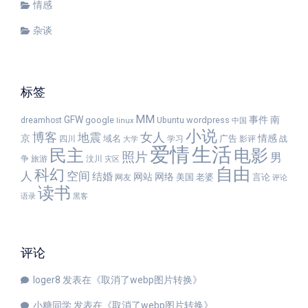
情感
杂谈
标签
MM
GFW
事件
南
google
wordpress
dreamhost
Ubuntu
linux
中国
小说
女人
博客
地震
京
情感
域名
广告
四川
学习
影评
战
大学
爱情
生活
民主
电影
照片
男
争
旅游
汶川
灾区
自由
科幻
人
空间
结婚
网站
网络
美国
老婆
言论
网友
评论
读书
语录
黑客
评论
loger8
发表在《
取消了webp图片转换
》
小糖同学
发表在《
取消了webp图片转换
》