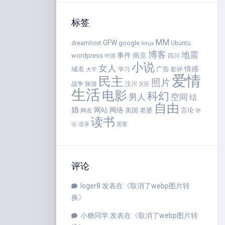
标签
MM
GFW
google
dreamhost
Ubuntu
linux
博客
地震
事件
南京
wordpress
四川
中国
小说
女人
情感
域名
广告
学习
影评
大学
爱情
民主
照片
战争
旅游
汶川
灾区
生活
电影
科幻
男人
空间
结
自由
婚
网站
网络
美国
老婆
言论
网友
评
读书
语录
论
黑客
评论
loger8
发表在《
取消了webp图片转
换
》
小糖同学
发表在《
取消了webp图片转