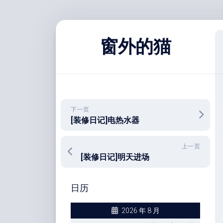
跳
至
窗外的猫
内
容
下一页
[装修日记]电热水器
上一页
[装修日记]明天进场
日历
2026 年 8 月