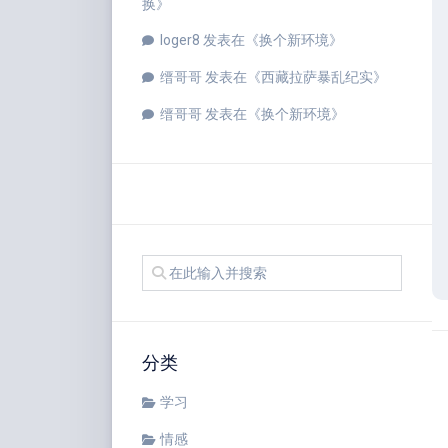
换
》
loger8
发表在《
换个新环境
》
缙哥哥
发表在《
西藏拉萨暴乱纪实
》
缙哥哥
发表在《
换个新环境
》
分类
学习
情感