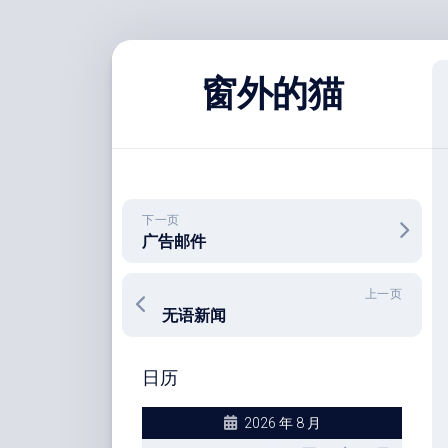
跳
至
窗外的猫
内
容
下一页
广告邮件
上一页
无语新闻
日历
2026 年 8 月