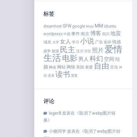
标签
MM
GFW
google
dreamhost
Ubuntu
linux
博客
地震
事件
南京
wordpress
四川
中国
小说
女人
情感
域名
广告
学习
影评
大学
爱情
民主
照片
战争
旅游
汶川
灾区
生活
电影
科幻
男人
空间
结
自由
婚
网站
网络
美国
老婆
言论
网友
评
读书
语录
论
黑客
评论
loger8
发表在《
取消了webp图片转
换
》
小糖同学
发表在《
取消了webp图片转