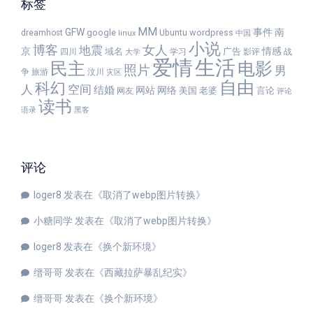
标签
MM
GFW
事件
南
google
wordpress
dreamhost
Ubuntu
linux
中国
小说
女人
博客
地震
京
情感
域名
广告
四川
学习
影评
战
大学
爱情
生活
民主
电影
照片
男
争
旅游
汶川
灾区
自由
科幻
人
空间
结婚
网站
网络
美国
老婆
言论
网友
评论
读书
语录
黑客
评论
loger8
发表在《
取消了webp图片转换
》
小糖同学
发表在《
取消了webp图片转换
》
loger8
发表在《
换个新环境
》
缙哥哥
发表在《
西藏拉萨暴乱纪实
》
缙哥哥
发表在《
换个新环境
》