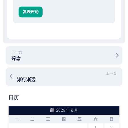
下一页
碎念
上一页
渐行渐远
日历
2026 年 8 月
一
二
三
四
五
六
日
1
2