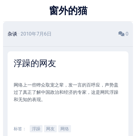
跳
窗外的猫
至
内
容
杂谈
· 2010年7月6日
0
浮躁的网友
网络上一些哗众取宠之辈，发一言的百呼应，声势盖
过了真正了解中国政治和经济的专家，这是网民浮躁
和无知的表现。
标签：
浮躁
网友
网络