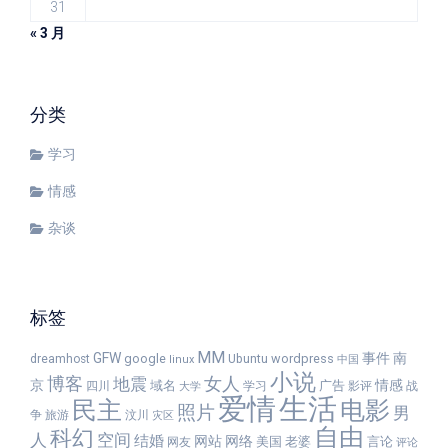
31
« 3 月
分类
学习
情感
杂谈
标签
MM
GFW
事件
南
google
wordpress
dreamhost
Ubuntu
linux
中国
小说
女人
博客
地震
京
情感
域名
广告
四川
学习
影评
战
大学
爱情
生活
民主
电影
照片
男
争
旅游
汶川
灾区
自由
科幻
人
空间
结婚
网站
网络
美国
老婆
言论
网友
评论