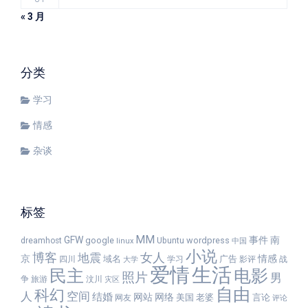
« 3 月
分类
学习
情感
杂谈
标签
MM
GFW
事件
南
google
wordpress
dreamhost
Ubuntu
linux
中国
小说
女人
博客
地震
京
情感
域名
广告
四川
学习
影评
战
大学
爱情
生活
民主
电影
照片
男
争
旅游
汶川
灾区
自由
科幻
人
空间
结婚
网站
网络
美国
老婆
言论
网友
评论