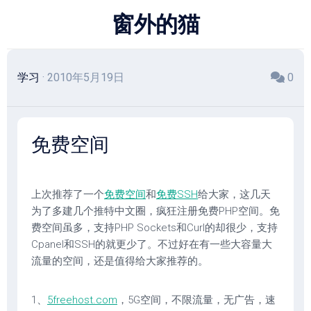
跳
窗外的猫
至
内
容
学习
· 2010年5月19日
0
免费空间
上次推荐了一个
免费空间
和
免费SSH
给大家，这几天
为了多建几个推特中文圈，疯狂注册免费PHP空间。免
费空间虽多，支持PHP Sockets和Curl的却很少，支持
Cpanel和SSH的就更少了。不过好在有一些大容量大
流量的空间，还是值得给大家推荐的。
1、
5freehost.com
，5G空间，不限流量，无广告，速