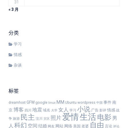
31
« 3 月
分类
学习
情感
杂谈
标签
MM
GFW
事件
南
google
wordpress
dreamhost
Ubuntu
linux
中国
小说
女人
博客
地震
京
情感
域名
广告
四川
学习
影评
战
大学
爱情
生活
民主
电影
照片
男
争
旅游
汶川
灾区
自由
科幻
人
空间
结婚
网站
网络
美国
老婆
言论
网友
评论