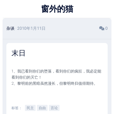
跳
窗外的猫
至
内
容
杂谈
· 2010年1月11日
0
末日
1、我已看到你们的堕落，看到你们的疯狂，我必定能
看到你们的灭亡！
2、黎明前的黑暗虽然漫长，但黎明终归值得期待。
标签：
民主
自由
言论