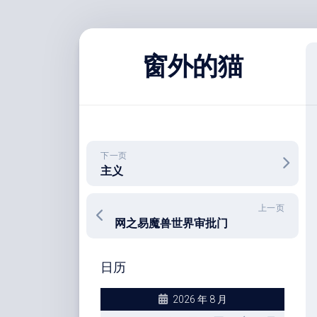
跳
至
窗外的猫
内
容
下一页
主义
上一页
网之易魔兽世界审批门
日历
2026 年 8 月