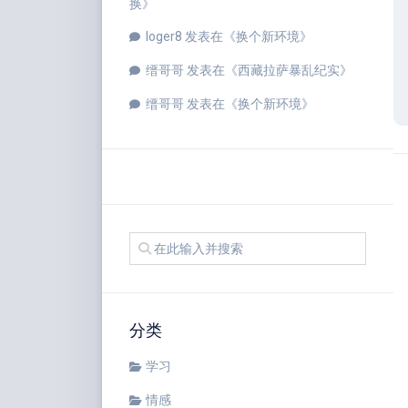
换
》
loger8
发表在《
换个新环境
》
缙哥哥
发表在《
西藏拉萨暴乱纪实
》
缙哥哥
发表在《
换个新环境
》
分类
学习
情感