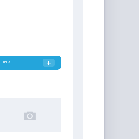
E
ON X