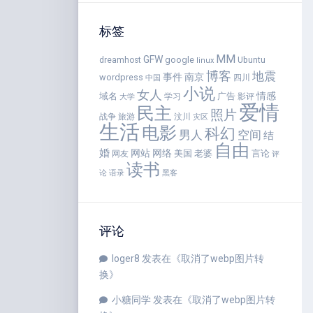
标签
MM
GFW
google
dreamhost
Ubuntu
linux
博客
地震
事件
南京
wordpress
四川
中国
小说
女人
情感
域名
广告
学习
影评
大学
爱情
民主
照片
战争
旅游
汶川
灾区
生活
电影
科幻
男人
空间
结
自由
婚
网站
网络
美国
老婆
言论
网友
评
读书
语录
论
黑客
评论
loger8
发表在《
取消了webp图片转
换
》
小糖同学
发表在《
取消了webp图片转