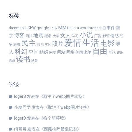
标签
MM
GFW
事件
南
google
wordpress
dreamhost
Ubuntu
linux
中国
小说
女人
博客
地震
京
情感
域名
广告
四川
学习
影评
战
大学
爱情
生活
民主
电影
照片
男
争
旅游
汶川
灾区
自由
科幻
人
空间
结婚
网站
网络
美国
老婆
言论
网友
评论
读书
语录
黑客
评论
loger8
发表在《
取消了webp图片转换
》
小糖同学
发表在《
取消了webp图片转换
》
loger8
发表在《
换个新环境
》
缙哥哥
发表在《
西藏拉萨暴乱纪实
》