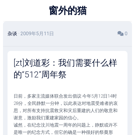
跳
窗外的猫
至
内
容
杂谈
· 2009年5月11日
0
[zt]刘道彩：我们需要什么样
的“512”周年祭
日前，多家主流媒体联合发出倡议:今年5月12日14时
28分，全民静默一分钟，以此表达对地震受难者的哀
思，对所有支持抗震救灾和灾后重建的人们的敬意和
谢意，激励我们重建家园的信心。
诚然，在纪念汶川地震一周年的问题上，静默或许不
是唯一的纪念方式，但它的确是一种很好的祭奠形