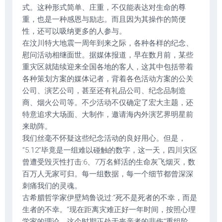
式。这种形式简单、庄重，不仅能表达对生命的尊
重，也是一种感恩与励志。而且因为其操作的简便
性，还可以吸纳更多的人参与。
在汶川特大地震一周年到来之际，各种各样的纪念、
慰问活动相继面世。据媒体报道，早在数月前，某些
重灾区就陆续迎来全国各地的客人，这其中包括带着
各种策划方案的媒体记者，背着各色活动方案的公关
公司、演艺公司，甚至还有礼品公司、纪念品制造
商、烟火公司等。不少活动不仅确定了宏大主题，还
特意追求大场面、大制作，邀请海内外演艺界明星前
来助阵。
我们丝毫不怀疑这些纪念活动的良好用心。但是，
“5.12”毕竟是一组难以碰触的数字，这一天，四川灾区
曾遭受毁灭性打击:6、7万名鲜活的生命灰飞烟灭，数
百万人无家可归。每一组数据，每一个细节都曾深深
刺痛我们的灵魂。
古希腊哲学家伊壁鸠鲁说过:“死不是死者的不幸，而是
生者的不幸。”现在距离灾难正好一年时间，按照心理
学家的理论，这个时期正处于丧亲者的悲伤“重组阶