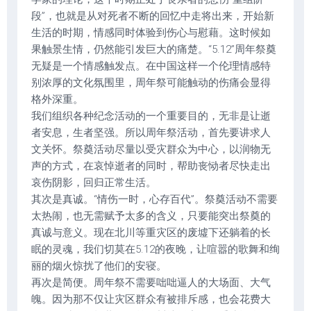
段”，也就是从对死者不断的回忆中走将出来，开始新
生活的时期，情感同时体验到伤心与慰藉。这时候如
果触景生情，仍然能引发巨大的痛楚。“5.12”周年祭奠
无疑是一个情感触发点。在中国这样一个伦理情感特
别浓厚的文化氛围里，周年祭可能触动的伤痛会显得
格外深重。
我们组织各种纪念活动的一个重要目的，无非是让逝
者安息，生者坚强。所以周年祭活动，首先要讲求人
文关怀。祭奠活动尽量以受灾群众为中心，以润物无
声的方式，在哀悼逝者的同时，帮助丧恸者尽快走出
哀伤阴影，回归正常生活。
其次是真诚。“情伤一时，心存百代”。祭奠活动不需要
太热闹，也无需赋予太多的含义，只要能突出祭奠的
真诚与意义。现在北川等重灾区的废墟下还躺着的长
眠的灵魂，我们切莫在5.12的夜晚，让喧嚣的歌舞和绚
丽的烟火惊扰了他们的安寝。
再次是简便。周年祭不需要咄咄逼人的大场面、大气
魄。因为那不仅让灾区群众有被排斥感，也会花费大