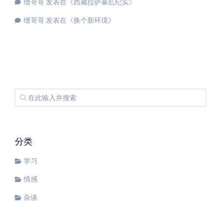
缙哥哥
发表在《
西藏拉萨暴乱纪实
》
缙哥哥
发表在《
换个新环境
》
分类
学习
情感
杂谈