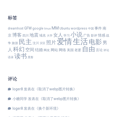
标签
MM
GFW
事件
南
google
wordpress
dreamhost
Ubuntu
linux
中国
小说
女人
博客
地震
京
情感
域名
广告
四川
学习
影评
战
大学
爱情
生活
民主
电影
照片
男
争
旅游
汶川
灾区
自由
科幻
人
空间
结婚
网站
网络
美国
老婆
言论
网友
评论
读书
语录
黑客
评论
loger8
发表在《
取消了webp图片转换
》
小糖同学
发表在《
取消了webp图片转换
》
loger8
发表在《
换个新环境
》