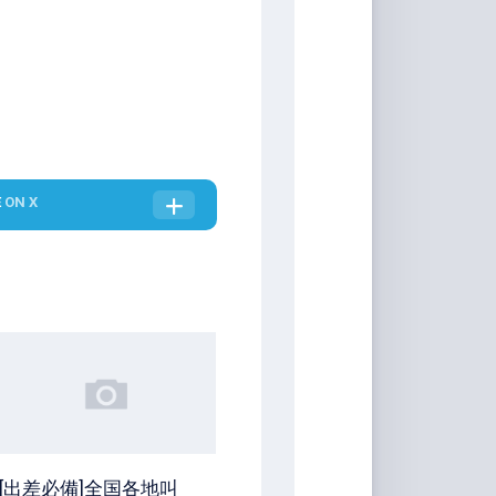
E
ON X
[出差必備]全国各地叫