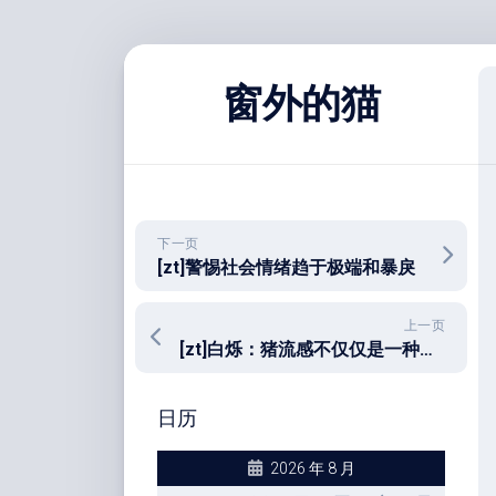
跳
至
窗外的猫
内
容
下一页
[zt]警惕社会情绪趋于极端和暴戾
上一页
[zt]白烁：猪流感不仅仅是一种病毒
日历
2026 年 8 月