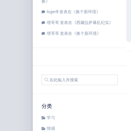
换
》
loger8
发表在《
换个新环境
》
缙哥哥
发表在《
西藏拉萨暴乱纪实
》
缙哥哥
发表在《
换个新环境
》
分类
学习
情感