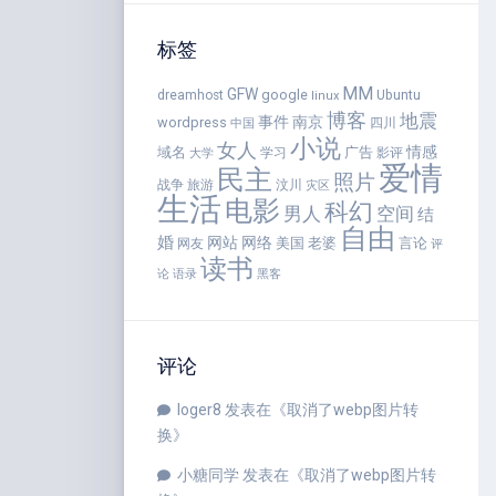
标签
MM
GFW
google
dreamhost
Ubuntu
linux
博客
地震
事件
南京
wordpress
四川
中国
小说
女人
情感
域名
广告
学习
影评
大学
爱情
民主
照片
战争
旅游
汶川
灾区
生活
电影
科幻
男人
空间
结
自由
婚
网站
网络
美国
老婆
言论
网友
评
读书
语录
论
黑客
评论
loger8
发表在《
取消了webp图片转
换
》
小糖同学
发表在《
取消了webp图片转