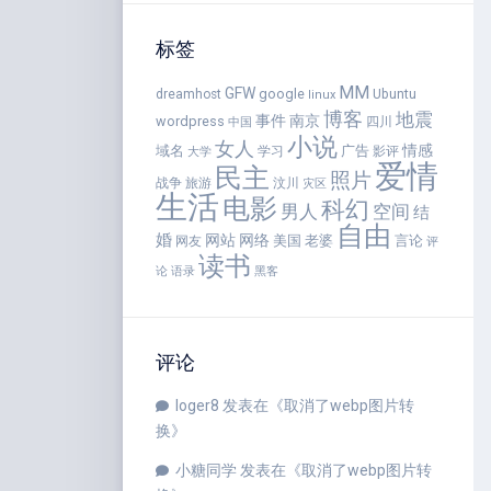
标签
MM
GFW
google
dreamhost
Ubuntu
linux
博客
地震
事件
南京
wordpress
四川
中国
小说
女人
情感
域名
广告
学习
影评
大学
爱情
民主
照片
战争
旅游
汶川
灾区
生活
电影
科幻
男人
空间
结
自由
婚
网站
网络
美国
老婆
言论
网友
评
读书
语录
论
黑客
评论
loger8
发表在《
取消了webp图片转
换
》
小糖同学
发表在《
取消了webp图片转