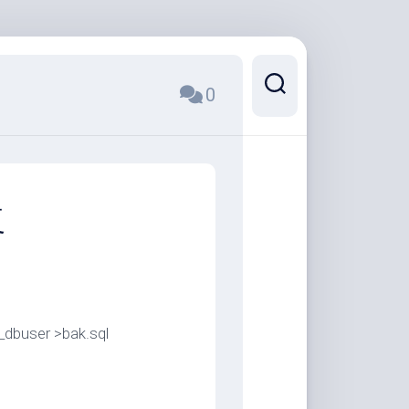
0
复
dbuser >bak.sql