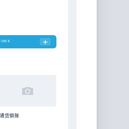
E
ON X
通货膨胀