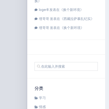
换
》
loger8
发表在《
换个新环境
》
缙哥哥
发表在《
西藏拉萨暴乱纪实
》
缙哥哥
发表在《
换个新环境
》
分类
学习
情感