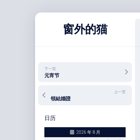
跳
至
窗外的猫
内
容
下一页
元宵节
上一页
領結婚證
日历
2026 年 8 月