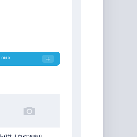
E
ON X