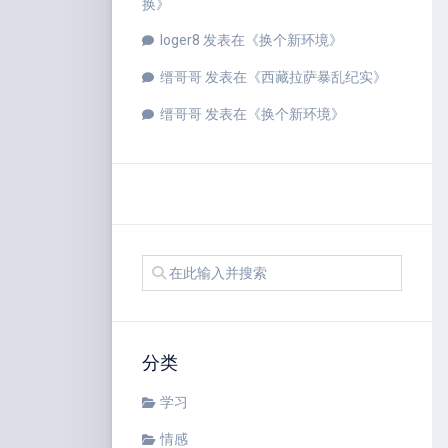
换
》
loger8
发表在《
换个新环境
》
缙哥哥
发表在《
西藏拉萨暴乱纪实
》
缙哥哥
发表在《
换个新环境
》
分类
学习
情感