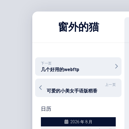
跳
至
窗外的猫
内
容
下一页
几个好用的webftp
上一页
可爱的小美女手语版稻香
日历
2026 年 8 月