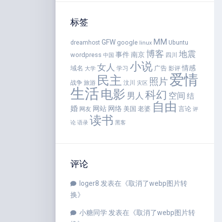
标签
MM
GFW
google
dreamhost
Ubuntu
linux
博客
地震
事件
南京
wordpress
四川
中国
小说
女人
情感
域名
广告
学习
影评
大学
爱情
民主
照片
战争
旅游
汶川
灾区
生活
电影
科幻
男人
空间
结
自由
婚
网站
网络
美国
老婆
言论
网友
评
读书
语录
论
黑客
评论
loger8
发表在《
取消了webp图片转
换
》
小糖同学
发表在《
取消了webp图片转