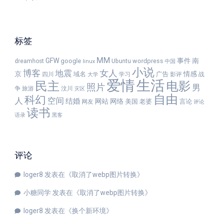
标签
MM
GFW
事件
南
google
wordpress
dreamhost
Ubuntu
linux
中国
小说
女人
博客
地震
京
情感
域名
广告
四川
学习
影评
战
大学
爱情
生活
民主
电影
照片
男
争
旅游
汶川
灾区
自由
科幻
人
空间
结婚
网站
网络
美国
老婆
言论
网友
评论
读书
语录
黑客
评论
loger8
发表在《
取消了webp图片转换
》
小糖同学
发表在《
取消了webp图片转换
》
loger8
发表在《
换个新环境
》