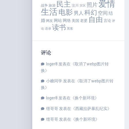
爱情
民主
照片
战争
旅游
汶川
灾区
生活
电影
科幻
男人
空间
结
自由
婚
网站
网络
美国
老婆
言论
网友
评
读书
语录
论
黑客
评论
loger8
发表在《
取消了webp图片转
换
》
小糖同学
发表在《
取消了webp图片转
换
》
loger8
发表在《
换个新环境
》
缙哥哥
发表在《
西藏拉萨暴乱纪实
》
缙哥哥
发表在《
换个新环境
》