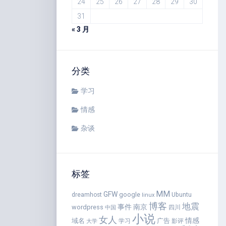
24
25
26
27
28
29
30
31
« 3 月
分类
学习
情感
杂谈
标签
MM
GFW
google
dreamhost
Ubuntu
linux
博客
地震
事件
南京
wordpress
四川
中国
小说
女人
情感
域名
广告
学习
影评
大学