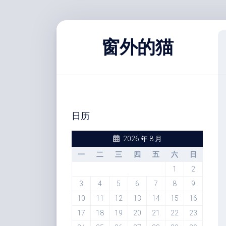
跳
至
窗外的猫
内
容
日历
2026 年 8 月
一
二
三
四
五
六
日
1
2
3
4
5
6
7
8
9
10
11
12
13
14
15
16
17
18
19
20
21
22
23