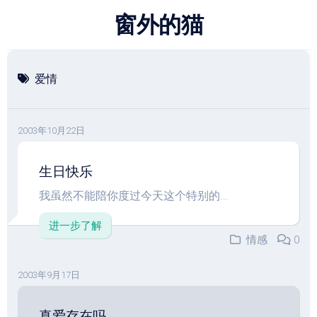
跳
窗外的猫
至
内
容
爱情
2003年10月22日
生日快乐
我虽然不能陪你度过今天这个特别的...
进一步了解
情感
0
2003年9月17日
真爱存在吗