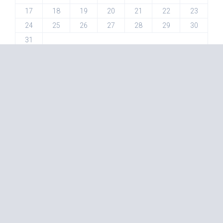
17
18
19
20
21
22
23
24
25
26
27
28
29
30
31
« 3 月
分类
学习
情感
杂谈
标签
MM
GFW
事件
南
google
wordpress
dreamhost
Ubuntu
linux
中国