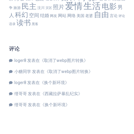
爱情
生活
民主
电影
照片
男
争
旅游
汶川
灾区
自由
科幻
人
空间
结婚
网站
网络
美国
老婆
言论
网友
评论
读书
语录
黑客
评论
loger8
发表在《
取消了webp图片转换
》
小糖同学
发表在《
取消了webp图片转换
》
loger8
发表在《
换个新环境
》
缙哥哥
发表在《
西藏拉萨暴乱纪实
》
缙哥哥
发表在《
换个新环境
》