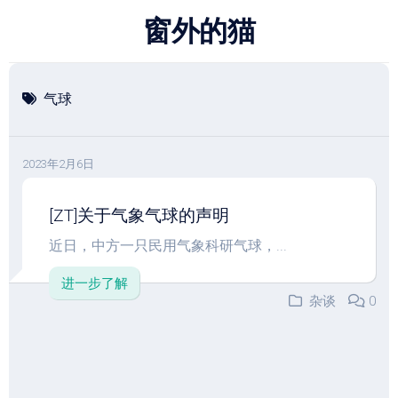
跳
窗外的猫
至
内
容
气球
2023年2月6日
[ZT]关于气象气球的声明
近日，中方一只民用气象科研气球，...
进一步了解
杂谈
0