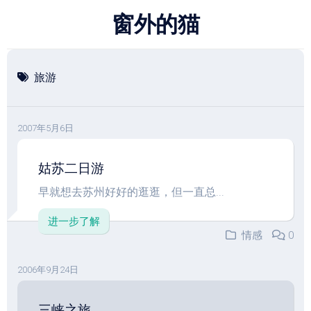
跳
窗外的猫
至
内
容
旅游
2007年5月6日
姑苏二日游
早就想去苏州好好的逛逛，但一直总...
进一步了解
情感
0
2006年9月24日
三峡之旅