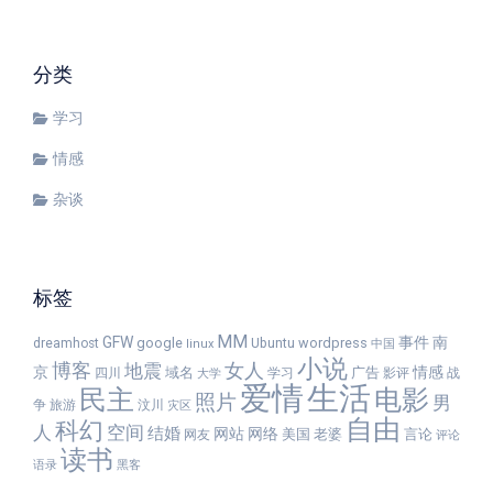
分类
学习
情感
杂谈
标签
MM
GFW
事件
南
google
wordpress
dreamhost
Ubuntu
linux
中国
小说
女人
博客
地震
京
情感
域名
广告
四川
学习
影评
战
大学
爱情
生活
民主
电影
照片
男
争
旅游
汶川
灾区
自由
科幻
人
空间
结婚
网站
网络
美国
老婆
言论
网友
评论
读书
语录
黑客