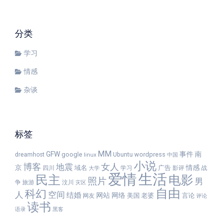
分类
学习
情感
杂谈
标签
MM
GFW
事件
南
google
wordpress
dreamhost
Ubuntu
linux
中国
小说
女人
博客
地震
京
情感
域名
广告
四川
学习
影评
战
大学
爱情
生活
民主
电影
照片
男
争
旅游
汶川
灾区
自由
科幻
人
空间
结婚
网站
网络
美国
老婆
言论
网友
评论
读书
语录
黑客