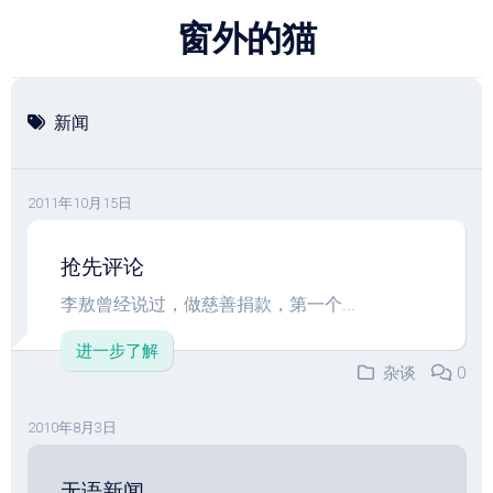
跳
窗外的猫
至
内
容
新闻
2011年10月15日
抢先评论
李敖曾经说过，做慈善捐款，第一个...
进一步了解
杂谈
0
2010年8月3日
无语新闻