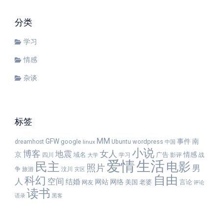
分类
学习
情感
杂谈
标签
MM
GFW
事件
南
google
wordpress
dreamhost
Ubuntu
linux
中国
小说
女人
博客
地震
京
情感
域名
广告
四川
学习
影评
战
大学
爱情
生活
民主
电影
照片
男
争
旅游
汶川
灾区
自由
科幻
人
空间
结婚
网站
网络
美国
老婆
言论
网友
评论
读书
语录
黑客