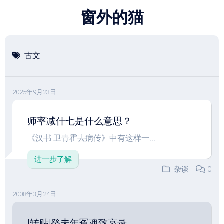
跳
窗外的猫
至
内
容
古文
2025年9月23日
师率减什七是什么意思？
《汉书·卫青霍去病传》中有这样一...
进一步了解
杂谈
0
2008年3月24日
[转贴]癸未年冤魂致哀录