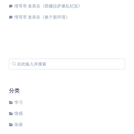
缙哥哥
发表在《
西藏拉萨暴乱纪实
》
缙哥哥
发表在《
换个新环境
》
分类
学习
情感
杂谈