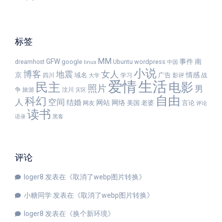
标签
MM
GFW
事件
南
google
wordpress
dreamhost
Ubuntu
linux
中国
小说
女人
博客
地震
京
情感
域名
广告
四川
学习
影评
战
大学
爱情
生活
民主
电影
照片
男
争
旅游
汶川
灾区
自由
科幻
人
空间
结婚
网站
网络
美国
老婆
言论
网友
评论
读书
语录
黑客
评论
loger8
发表在《
取消了webp图片转换
》
小糖同学
发表在《
取消了webp图片转换
》
loger8
发表在《
换个新环境
》