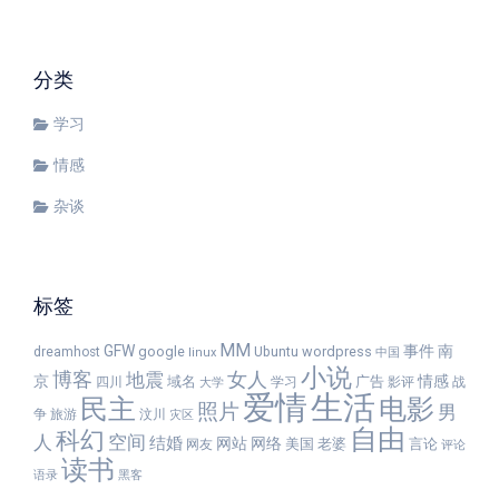
分类
学习
情感
杂谈
标签
MM
GFW
事件
南
google
wordpress
dreamhost
Ubuntu
linux
中国
小说
女人
博客
地震
京
情感
域名
广告
四川
学习
影评
战
大学
爱情
生活
民主
电影
照片
男
争
旅游
汶川
灾区
自由
科幻
人
空间
结婚
网站
网络
美国
老婆
言论
网友
评论
读书
语录
黑客