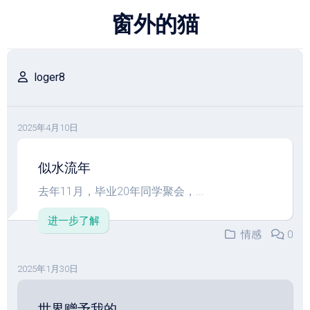
跳
窗外的猫
至
内
容
loger8
2025年4月10日
似水流年
去年11月，毕业20年同学聚会，...
进一步了解
情感
0
2025年1月30日
世界赠予我的